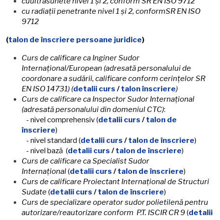
cuultrasunete nivel 1 şi 2, conform
SR EN ISO 9712
cu radiaţii penetrante nivel 1 şi 2, conform
SR EN ISO
9712
(
talon de înscriere persoane juridice
)
Curs de calificare ca Inginer Sudor
Internaţional/European (adresată personalului de
coordonare a sudării, calificare conform cerinţelor SR
EN ISO 14731)
(
detalii curs
/
talon înscriere
)
Curs de calificare ca Inspector Sudor Internaţional
(adresată personalului din domeniul CTC)
:
- nivel comprehensiv (
detalii curs
/
talon de
înscriere
)
- nivel standard (
detalii curs
/
talon de înscriere
)
- nivel bază (
detalii curs
/
talon de înscriere
)
Curs de calificare ca Specialist Sudor
Internaţional
(
detalii curs
/
talon de înscriere
)
Curs de calificare Proiectant Internaţional de Structuri
Sudate
(
detalii curs
/
talon de înscriere
)
Curs de specializare operator sudor polietilenă pentru
autorizare/reautorizare conform P.T. ISCIR CR 9
(
detalii