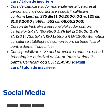
curs
/
talon de înscriere
)
Curs de calificare sudor materiale metalice adresat
personalului de coordonare a sudării, calificare
conform
Legii nr. 375 din 11.06.2000, OG nr. 129 din
31.08.2000
şi
HG nr. 552 din 08.05.2003
)
Cursuri de instruire a personalului sudor conform
ce
r
inţelor SR EN ISO 9606-
1
, SR EN ISO 9606-2, SR
EN
ISO 14732
, SR EN
ISO
13
585
, SR EN 13067 (tematica
cursului se stabileşte de comun acord cu beneficiarul
pentru domenii specifice)
Curs specializare – Expert prevenire-reducere riscuri
tehnologice, autorizat de Autoritatea Națională
pentru Calificări, cod COR 214949.
(
detalii
curs
/
talon de înscriere
)
Social Media