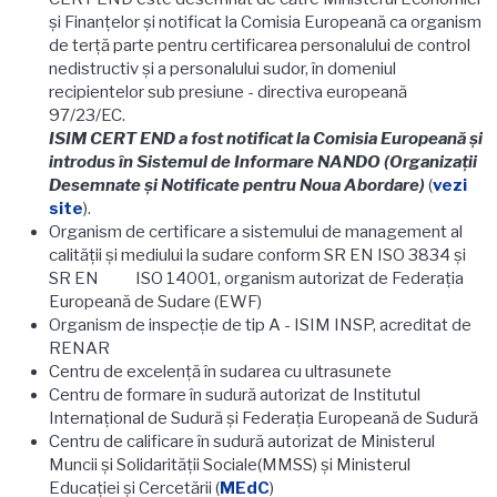
şi Finanţelor şi notificat la Comisia Europeană ca organism
de terţă parte pentru certificarea personalului de control
nedistructiv şi a personalului sudor, în domeniul
recipientelor sub presiune - directiva europeană
97/23/EC.
ISIM CERT END a fost notificat la Comisia Europeană şi
introdus în Sistemul de Informare NANDO (Organizaţii
Desemnate şi Notificate pentru Noua Abordare)
(
vezi
site
).
Organism de certificare a sistemului de management al
calităţii şi mediului la sudare conform SR EN ISO 3834 şi
SR EN ISO 14001, organism autorizat de Federaţia
Europeană de Sudare (EWF)
Organism de inspecţie de tip A - ISIM INSP, acreditat de
RENAR
Centru de excelenţă în sudarea cu ultrasunete
Centru de formare în sudură autorizat de Institutul
Internaţional de Sudură şi Federaţia Europeană de Sudură
Centru de calificare în sudură autorizat de Ministerul
Muncii şi Solidarităţii Sociale(MMSS) şi Ministerul
Educaţiei şi Cercetării (
MEdC
)