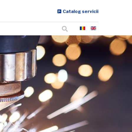
Catalog servicii
Cautare
Selectați limba dvs