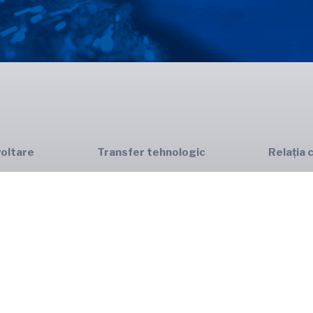
oltare
Transfer tehnologic
Relația 
CENTA
ISIM CE
TIMA
ISIM CE
BID
ISIM IN
rială
Oferta de servicii
Formare 
InnoCENTA
Încercări
Certifica