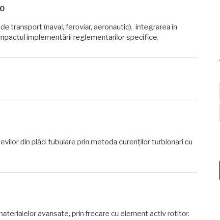
10
de transport (naval, feroviar, aeronautic), integrarea în
mpactul implementării reglementarilor specifice.
lor din plăci tubulare prin metoda curenţilor turbionari cu
terialelor avansate, prin frecare cu element activ rotitor.