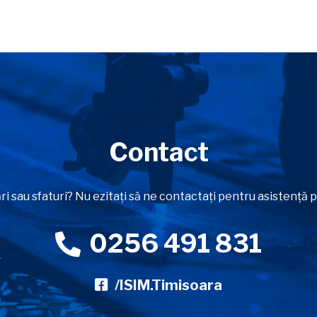
Contact
ri sau sfaturi? Nu ezitați să ne contactați pentru asistență
0256 491 831
/ISIM.Timisoara