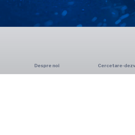
Despre noi
Cercetare-dezv
ISIM azi
Infrastructură
Istoric
Proiecte
Organizare
Lucrări științifice
Rezultate
Proprietate indust
Recunoaștere
Servicii
Gândit în România
Testimoniale