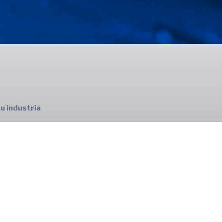
cu industria
RT
RT END
SP
profesională
 de materiale
re