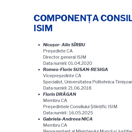
COMPONENŢA CONSILI
ISIM
Nicuşor- Alin SÎRBU
Preşedinte CA
Director general ISIM
Data numirii: 01.04.2020
Romeo-Florin SUSAN-RESIGA
Vicepreşedinte CA
Specialist, Universitatea Politehnica Timişoa
Data numirii: 21.06.2018
Florin DRĂGAN
Membru CA
Preşedintele Consiliului Ştiinţific ISIM
Data numirii : 16.05.2025
Gabriela-Andreea NICA
Membru CA
Reprezentant al Ministerului Muncii şi Justiţie