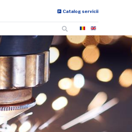
Catalog servicii
Cautare
Selectați limba dvs