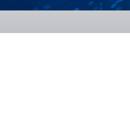
Despre noi
Cercetare-dezv
ISIM azi
Infrastructură
Istoric
Proiecte
Organizare
Lucrări științifice
Rezultate
Proprietate indust
Recunoaștere
Servicii
Gândit în România
Testimoniale