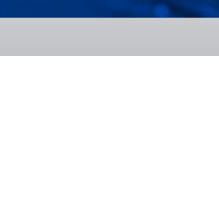
cu industria
RT
RT END
SP
profesională
 de materiale
re