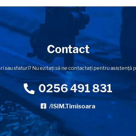
Contact
ri sau sfaturi? Nu ezitați să ne contactați pentru asistență
0256 491 831
/ISIM.Timisoara