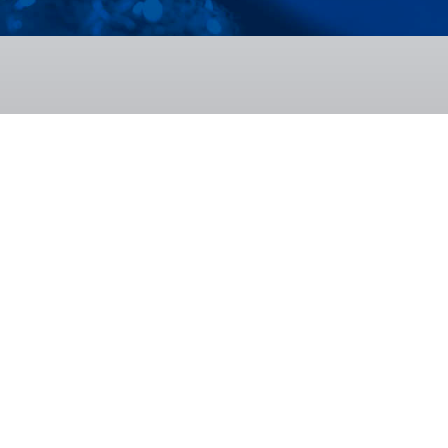
oltare
Transfer tehnologic
Relația 
CENTA
ISIM CE
TIMA
ISIM CE
BID
ISIM IN
rială
Oferta de servicii
Formare 
InnoCENTA
Încercări
Certifica