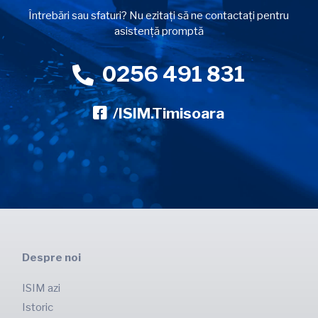
Întrebări sau sfaturi? Nu ezitați să ne contactați pentru
asistență promptă
0256 491 831
/ISIM.Timisoara
Despre noi
ISIM azi
Istoric