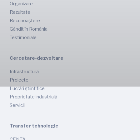
Organizare
Rezultate
Recunoaștere
Gândit în România
Testimoniale
Cercetare-dezvoltare
Infrastructură
Proiecte
Lucrări științifice
Proprietate industrială
Servicii
Transfer tehnologic
CENTA