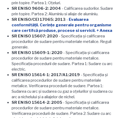
prin topire. Partea 1: Oţeluri.
SR EN ISO 9606-2: 2004
- Calificarea sudorilor. Sudare
prin topire. Partea 2: Aluminiu si aliaje de aluminiu.
SR EN ISO/CEI 17065: 2013
-
Evaluarea
conformității. Cerinţe generale pentru organisme
care certifcă produse, procese si servicii.
+ Anexa
SR EN ISO 15607: 2020
- Specificația și calificarea
procedurilor de sudare pentru materiale metalice. Reguli
generale.
SR EN ISO 15609-1: 2020
-
Specificația și calificarea
procedurilor de sudare pentru materiale metalice.
Specificația procedurii de sudare. Partea 1: Sudare cu arc
electric.
SR EN ISO 15614-1: 2017/A1:2019
-
Specificaţia şi
calificarea procedurilor de sudare pentru materiale
metalice. Verificarea procedurii de sudare. Partea 1:
Sudarea cu arc şi sudarea cu gaz a oţelurilor şi sudarea cu
arc a nichelului şi a aliajelor de nichel.
SR EN ISO 15614-2: 2005
-
Specificaţia şi calificarea
procedurilor de sudare pentru materiale metalice.
Verificarea procedurii de sudare. Partea 2: Sudare cu arc