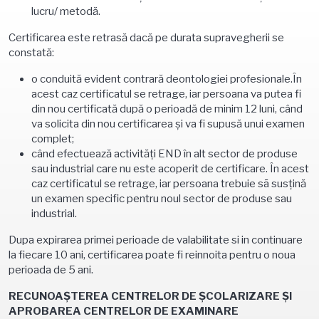
lucru/ metodă.
Certificarea este retrasă dacă pe durata supravegherii se
constată:
o conduită evident contrară deontologiei profesionale.În
acest caz certificatul se retrage, iar persoana va putea fi
din nou certificată după o perioadă de minim 12 luni, când
va solicita din nou certificarea şi va fi supusă unui examen
complet;
când efectuează activităţi END în alt sector de produse
sau industrial care nu este acoperit de certificare. În acest
caz certificatul se retrage, iar persoana trebuie sã susţină
un examen specific pentru noul sector de produse sau
industrial.
Dupa expirarea primei perioade de valabilitate si in continuare
la fiecare 10 ani, certificarea poate fi reinnoita pentru o noua
perioada de 5 ani.
RECUNOAŞTEREA CENTRELOR DE ŞCOLARIZARE ŞI
APROBAREA CENTRELOR DE EXAMINARE