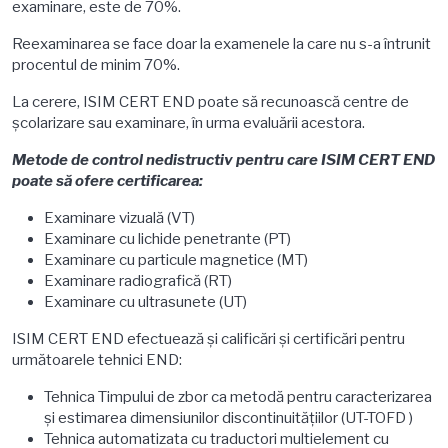
examinare, este de 70%.
Reexaminarea se face doar la examenele la care nu s-a întrunit
procentul de minim 70%.
La cerere, ISIM CERT END poate să recunoască centre de
şcolarizare sau examinare, în urma evaluării acestora.
Metode de control nedistructiv pentru care ISIM CERT END
poate să ofere certificarea:
Examinare vizuală (VT)
Examinare cu lichide penetrante (PT)
Examinare cu particule magnetice (MT)
Examinare radiografică (RT)
Examinare cu ultrasunete (UT)
ISIM CERT END efectuează și calificări şi certificări pentru
următoarele tehnici END:
Tehnica Timpului de zbor ca metodă pentru caracterizarea
şi estimarea dimensiunilor discontinuităţiilor (UT-TOFD )
Tehnica automatizata cu traductori multielement cu