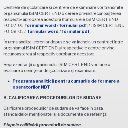
Centrele de şcolarizare şi centrele de examinare vor transmite
organismului ISIM CERT END o cerere privind recunoaşterea
respectiv aprobarea acestora (formularele ISIM CERT END
FO-07-01
formular word
/
formular pdf
; / ; ISIM CERT END
FO-08-01 /
formular word
/
formular pdf
);
În urma analizei cererilor depuse se va încheia un contract între
organismul ISIM CERT END şi respectivele centre privind
recunoaşterea şi respectiv aprobarea acestora.
Reprezentanţii organismului ISIM CERT END vor face o
evaluare a cerinţelor de şcolarizare şi examinare.
Programa analitică pentru cursurile de formare a
operatorilor NDT
B. CALIFICAREA PROCEDURILOR DE SUDARE
Calificarea procedurilor de sudare se va face în baza
standardelor menţionate la la documente de referinţă.
Etapele calificării procedurii de sudare