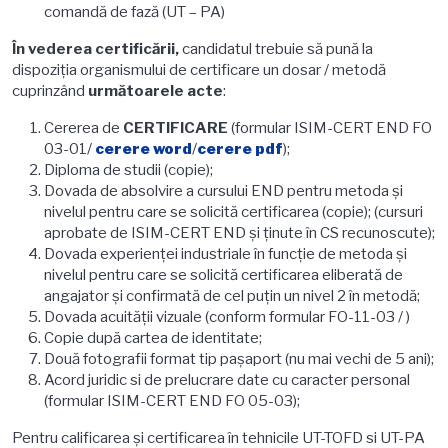
comandă de fază (UT – PA)
În vederea certificării,
candidatul trebuie să pună la
dispoziţia organismului de certificare un dosar / metodă
cuprinzând
următoarele acte
:
Cererea de
CERTIFICARE
(formular ISIM-CERT END FO
03-01/
cerere word
/
cerere pdf
);
Diploma de studii (copie);
Dovada de absolvire a cursului END pentru metoda şi
nivelul pentru care se solicită certificarea (copie); (cursuri
aprobate de ISIM-CERT END şi ţinute în CS recunoscute);
Dovada experienţei industriale în funcţie de metoda şi
nivelul pentru care se solicită certificarea eliberată de
angajator și confirmată de cel puțin un nivel 2 în metodă;
Dovada acuităţii vizuale (conform formular FO-11-03 / )
Copie după cartea de identitate;
Două fotografii format tip paşaport (nu mai vechi de 5 ani);
Acord juridic si de prelucrare date cu caracter personal
(formular ISIM-CERT END FO 05-03);
Pentru calificarea și certificarea în tehnicile UT-TOFD si UT-PA