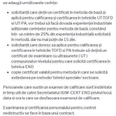
se adaugă următoarele cerințe:
solicitanții care dețin un certificat in metoda de bază și
aplică pentru calificarea și certificarea în tehnicile UT-TOFD
si UT-PA, vor trebui să facă dovada experienței industriale
adiționale cerințelor pentru metoda de bază, constând
într- un minim de 25% din experiența industrială solicitată
în metodă, dar nu mai puţin de 15 zile.
solicitanții care doresc sa aplice pentru calificarea și
certificarea în tehnicile TOFD si PA trebuie să dețină un
certificat de examinare cu ultrasunete ( UT )
corespunzator nivelului pentru care solicită certificarea în
tehnica END
copie certificat valabil pentru metoda în care se solicită
extinderea pe metode/ tehnici speciale/ sectoare.
Persoanele care sustin un examen de calificare sunt instiintate
in timp util de catre Secretariatul ISIM-CERT END privind locul,
data si ora la care se desfasoara examenul de calificare.
Examinarea şi certificarea personalului pentru control
nedistructiv se face în baza unui contract.