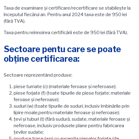
Taxa de examinare şi certificare/recertificare se stabileşte la
începutul fiecărui an. Pentru anul 2024 taxa este de 950 lei
(fără TVA).
Taxa pentru reînnoirea certificării este de 950 lei (fără TVA).
Sectoare pentu care se poate
obține certificarea:
Sectoare reprezentând produse:
piese turnate (c) (materiale feroase şi neferoase);
piese forjate (f) (toate tipurile de piese forjate; materiale
feroase şi neferoase);
suduri (w) (toate tipurile de suduri, inclusiv îmbinările prin
lipire moale,pentru materiale feroase şi neferoase);
ţevi şi tuburi (t) (fără sudură, sudate, materiale feroase şi
neferoase, inclusiv produsele plane pentru fabricarea
ţevilor sudate;
produse trase (wp) cu excepţia pieselor forjate (de