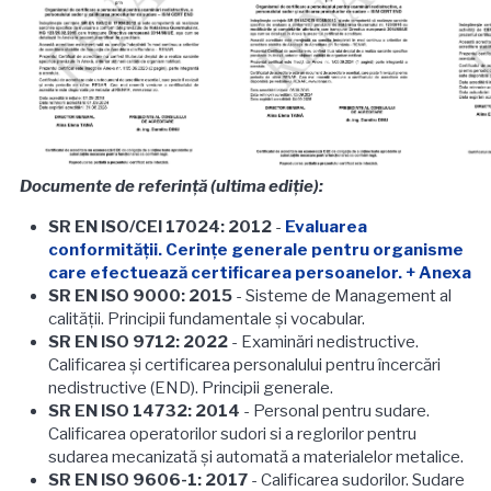
Documente de referinţă (ultima ediție):
SR EN ISO/CEI 17024: 2012
-
Evaluarea
conformităţii. Cerinţe generale pentru organisme
care efectuează certificarea persoanelor.
+ Anexa
SR EN ISO 9000: 2015
- Sisteme de Management al
calităţii. Principii fundamentale şi vocabular.
SR
EN ISO 9712: 2022
- Examinări nedistructive.
Calificarea şi certificarea personalului pentru încercări
nedistructive (END). Principii generale.
SR EN ISO 14732: 2014
- Personal pentru sudare.
Calificarea operatorilor sudori si a reglorilor pentru
sudarea mecanizată şi automată a materialelor metalice.
SR EN ISO 9606-1: 2017
- Calificarea sudorilor. Sudare