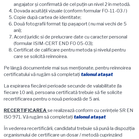
angajator și confirmată de cel puțin un nivel 2 în metodă.
Dovada acuităţii vizuale (conform formular FO-11-03 / )
Copie după cartea de identitate;
Două fotografii format tip paşaport ( nu mai vechi de 5
ani);
Acord juridic si de prelucrare date cu caracter personal
(formular ISIM-CERT END FO 05-03);
Certificat de calificare pentru metoda şi nivelul pentru
care se solicită reînnoirea.
Pe lângă documentele mai sus menționate, pentru reînnoirea
certificatului vă rugăm să completaţi
talonul ataşat
La expirarea fiecărei perioade secunde de valabilitate (la
fiecare 10 ani), persoana certificată trebuie să fie solicite
recertificarea pentru o nouă perioadă de 5 ani.
RECERTIFICAREA
se realizează conform cu cerințele SR EN
ISO 971. Vă rugăm să completaţi
talonul ataşat
În vederea recertificării, candidatul trebuie să pună la dispoziţia
organismului de certificare un dosar / metodă cuprinzând