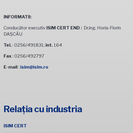
INFORMATII:
Conducător executiv
ISIM CERT END :
Dr.ing. Horia-Florin
DAŞCĂU
Tel.
: 0256/491831;
int.
164
Fax
: 0256/492797
E-mail
:
isim@isim.ro
Relația cu industria
ISIM CERT