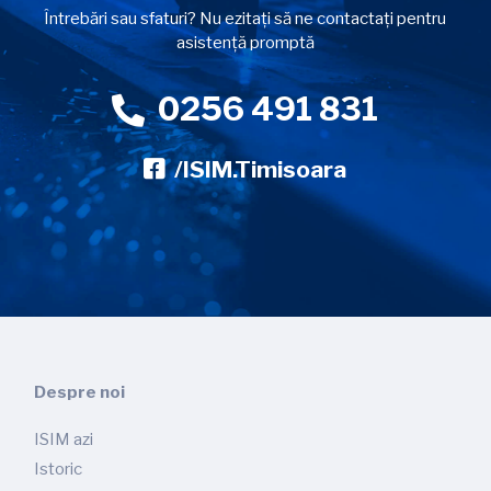
Întrebări sau sfaturi? Nu ezitați să ne contactați pentru
asistență promptă
0256 491 831
/ISIM.Timisoara
Despre noi
ISIM azi
Istoric