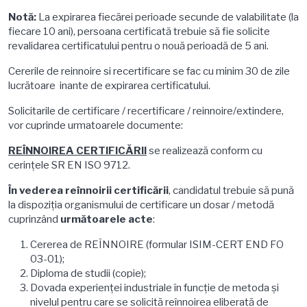
Notă:
La expirarea fiecărei perioade secunde de valabilitate (la
fiecare 10 ani), persoana certificată trebuie să fie solicite
revalidarea certificatului pentru o nouă perioadă de 5 ani.
Cererile de reinnoire si recertificare se fac cu minim 30 de zile
lucrătoare inante de expirarea certificatului.
Solicitarile de certificare / recertificare / reinnoire/extindere,
vor cuprinde urmatoarele documente:
REÎNNOIREA CERTIFICĂRII
se realizează conform cu
cerințele SR EN ISO 9712.
În vederea reînnoirii certificării
, candidatul trebuie să pună
la dispoziţia organismului de certificare un dosar / metodă
cuprinzând
următoarele acte
:
Cererea de REÎNNOIRE (formular ISIM-CERT END FO
03-01);
Diploma de studii (copie);
Dovada experienţei industriale în funcţie de metoda şi
nivelul pentru care se solicită reînnoirea eliberată de