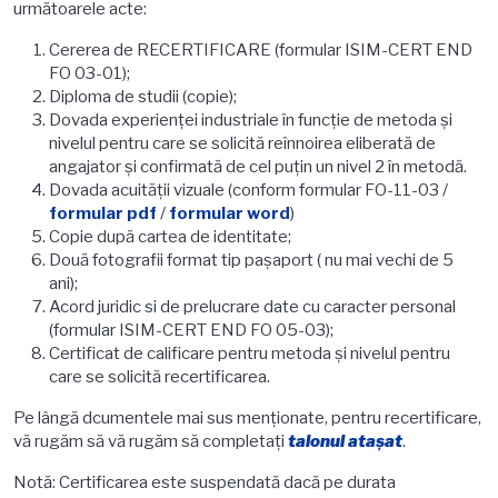
următoarele acte:
Cererea de RECERTIFICARE (formular ISIM-CERT END
FO 03-01);
Diploma de studii (copie);
Dovada experienţei industriale în funcţie de metoda şi
nivelul pentru care se solicită reînnoirea eliberată de
angajator și confirmată de cel puțin un nivel 2 în metodă.
Dovada acuităţii vizuale (conform formular FO-11-03 /
formular pdf
/
formular word
)
Copie după cartea de identitate;
Două fotografii format tip paşaport ( nu mai vechi de 5
ani);
Acord juridic si de prelucrare date cu caracter personal
(formular ISIM-CERT END FO 05-03);
Certificat de calificare pentru metoda şi nivelul pentru
care se solicită recertificarea.
Pe lângă dcumentele mai sus menționate, pentru recertificare,
vă rugăm să vă rugăm să completaţi
talonul ataşat
.
Notă: Certificarea este suspendată dacă pe durata