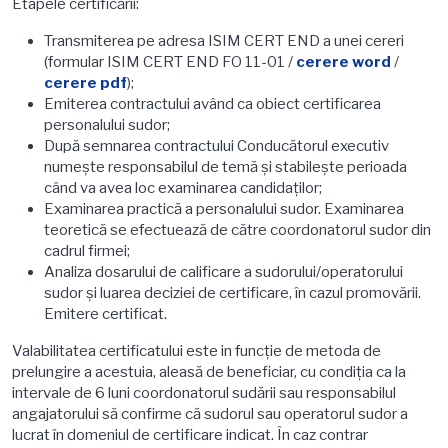
Etapele certificării:
Transmiterea pe adresa ISIM CERT END a unei cereri
(formular ISIM CERT END FO 11-01 /
cerere word
/
cerere pdf
);
Emiterea contractului având ca obiect certificarea
personalului sudor;
După semnarea contractului Conducătorul executiv
numeşte responsabilul de temă şi stabileşte perioada
când va avea loc examinarea candidaţilor;
Examinarea practică a personalului sudor. Examinarea
teoretică se efectuează de către coordonatorul sudor din
cadrul firmei;
Analiza dosarului de calificare a sudorului/operatorului
sudor și luarea deciziei de certificare, în cazul promovării.
Emitere certificat.
Valabilitatea certificatului este in funcție de metoda de
prelungire a acestuia, aleasă de beneficiar, cu condiția ca la
intervale de 6 luni coordonatorul sudării sau responsabilul
angajatorului să confirme că sudorul sau operatorul sudor a
lucrat în domeniul de certificare indicat. În caz contrar