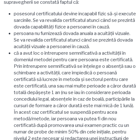
supravegherii se constată faptul că:
posesorul certificatului devine incapabil fizic să-şi execute
sarcinile. Se va revalida certificatul atunci când se prezintă
dovada capabilităţi fizice a persoanei în cauză.
persoana nu furnizează dovada anuala a acuităţii vizuale.
Se va revalida certificatul atunci când se prezintă dovada
acuităţii vizuale a persoanei în cauză.
că a avut loc o întrerupere semnificativă a activităţii în
domeniul metodei pentru care persoana este certificată.
Prin întrerupere semnificativă se înţelege o absenţă sau o
schimbare a activităţii, care împiedică o persoană
certificată să lucreze în metoda şi sectorul pentru care
este certificată, una sau mai multe perioade a căror durată
totală depăşeşte 1 an (nu se iau în considerare perioada
concediului legal, absenţele în caz de boală, participările la
cursuri de formare a căror durată este mai mică de 1 lună).
În acest caz certificatul se suspendă pentru acea
metodă/metode, iar persoana va putea fi din nou
certificată după promovarea unui examen practic cu un
numar de probe de minim 50% din cele iniţiale, pentru
nivelul 2 este necesar şi redactarea unei instrucţiuni de