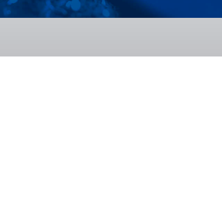
oltare
Transfer tehnologic
Relația 
CENTA
ISIM CE
TIMA
ISIM CE
BID
ISIM IN
rială
Oferta de servicii
Formare 
InnoCENTA
Încercări
Certifica