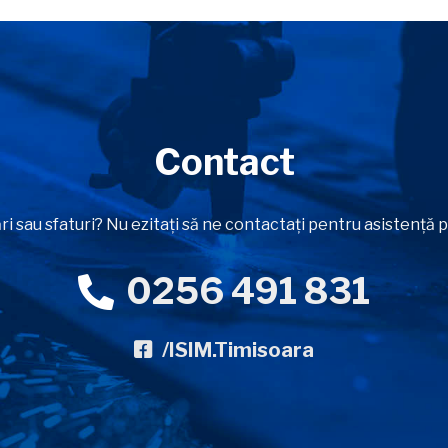
Contact
ri sau sfaturi? Nu ezitați să ne contactați pentru asistență
0256 491 831
/ISIM.Timisoara