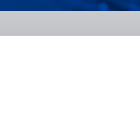
cu industria
RT
RT END
SP
profesională
 de materiale
re