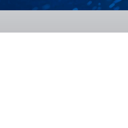
Despre noi
Cercetare-dezv
ISIM azi
Infrastructură
Istoric
Proiecte
Organizare
Lucrări științifice
Rezultate
Proprietate indust
Recunoaștere
Servicii
Gândit în România
Testimoniale