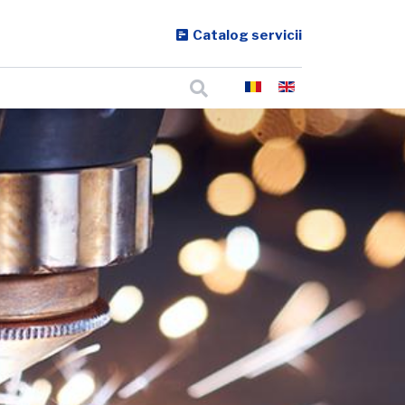
Catalog servicii
Cautare
Selectați limba dvs