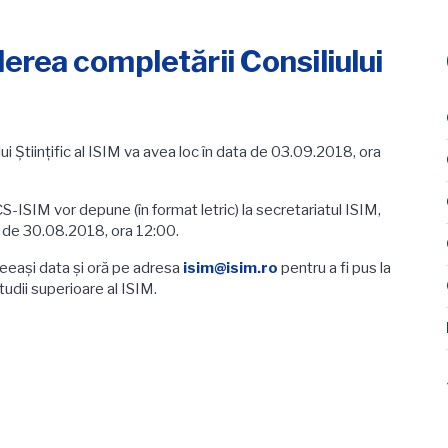
derea completării Consiliului
ui Ştiinţific al ISIM va avea loc în data de 03.09.2018, ora
S-ISIM vor depune (în format letric) la secretariatul ISIM,
a de 30.08.2018, ora 12:00.
ceeaşi data şi oră pe adresa
isim@isim.ro
pentru a fi pus la
tudii superioare al ISIM.