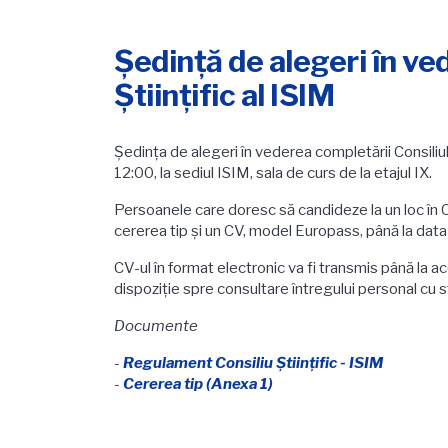
Şedinţă de alegeri în ve
Ştiinţific al ISIM
Şedinţa de alegeri în vederea completării Consiliul
12:00, la sediul ISIM, sala de curs de la etajul IX.
Persoanele care doresc să candideze la un loc în C
cererea tip şi un CV, model Europass, până la dat
CV-ul în format electronic va fi transmis până la a
dispoziţie spre consultare întregului personal cu s
Documente
-
Regulament Consiliu Ştiinţific - ISIM
-
Cererea tip (Anexa 1)