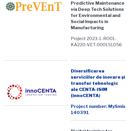
Predictive Maintenance
via Deep Tech Solutions
for Environmental and
Social Impacts in
Manufacturing
Project 2023-1-RO01-
KA220-VET-000151056
Diversificarea
serviciilor de inovare şi
transfer tehnologic
ale CENTA-ISIM
(innoCENTA
)
Project number: MySmis
140391