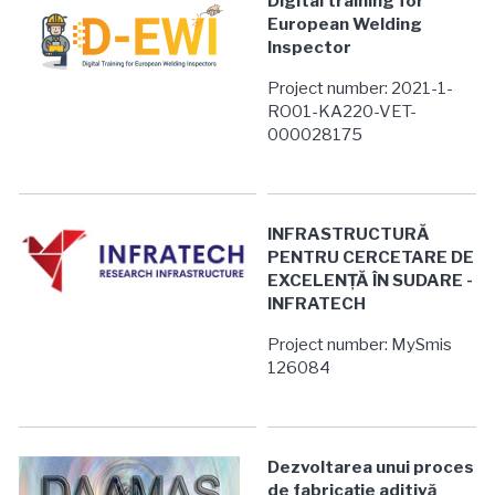
Digital training for
European Welding
Inspector
Project number: 2021-1-
RO01-KA220-VET-
000028175
INFRASTRUCTURĂ
PENTRU CERCETARE DE
EXCELENȚĂ ÎN SUDARE -
INFRATECH
Project number: MySmis
126084
Dezvoltarea unui proces
de fabricaţie aditivă