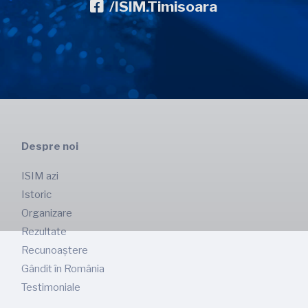
/ISIM.Timisoara
Despre noi
ISIM azi
Istoric
Organizare
Rezultate
Recunoaștere
Gândit în România
Testimoniale